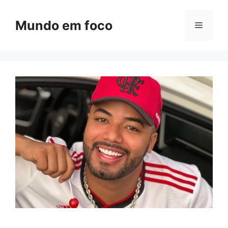
Pular
para
Mundo em foco
Menu
o
conteúdo