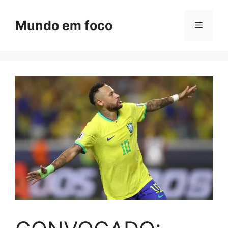
Pular
para
Mundo em foco
Menu
o
conteúdo