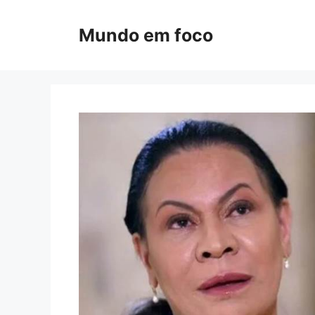
Pular
para
Mundo em foco
o
conteúdo