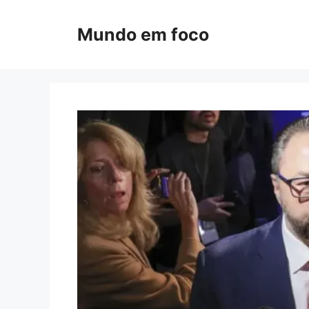
Pular
para
Mundo em foco
o
conteúdo