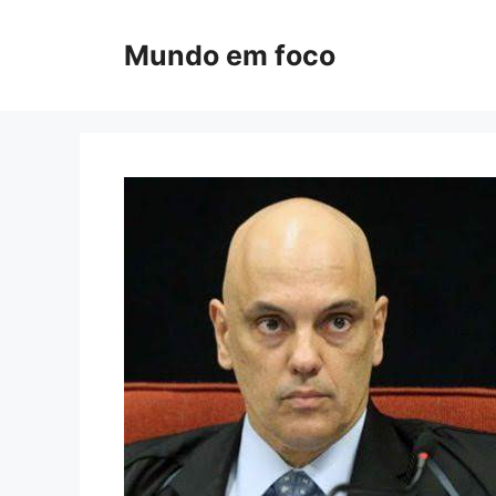
Pular
para
Mundo em foco
o
conteúdo