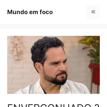
Pular
para
Mundo em foco
Menu
o
conteúdo