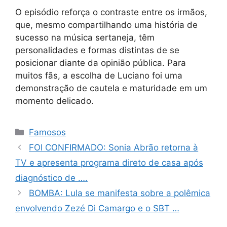
O episódio reforça o contraste entre os irmãos,
que, mesmo compartilhando uma história de
sucesso na música sertaneja, têm
personalidades e formas distintas de se
posicionar diante da opinião pública. Para
muitos fãs, a escolha de Luciano foi uma
demonstração de cautela e maturidade em um
momento delicado.
Categorias
Famosos
FOI CONFIRMADO: Sonia Abrão retorna à
TV e apresenta programa direto de casa após
diagnóstico de ….
BOMBA: Lula se manifesta sobre a polêmica
envolvendo Zezé Di Camargo e o SBT …