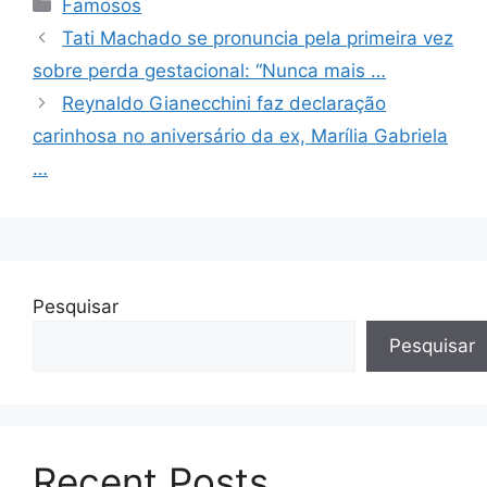
Categorias
Famosos
Tati Machado se pronuncia pela primeira vez
sobre perda gestacional: “Nunca mais …
Reynaldo Gianecchini faz declaração
carinhosa no aniversário da ex, Marília Gabriela
…
Pesquisar
Pesquisar
Recent Posts