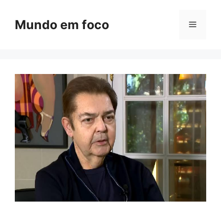
Pular
para
Mundo em foco
Menu
o
conteúdo