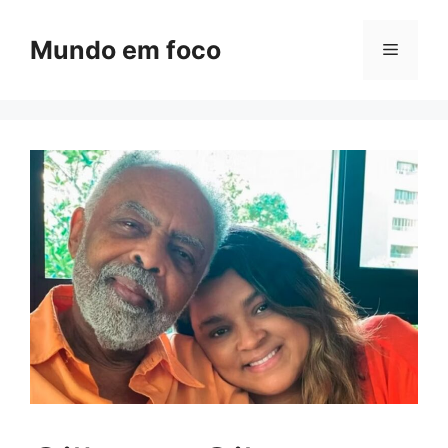
Pular
para
Mundo em foco
Menu
o
conteúdo