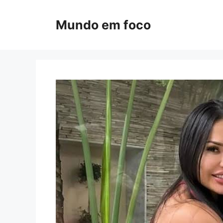
Pular
para
Mundo em foco
o
conteúdo