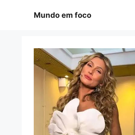
Pular
para
Mundo em foco
o
conteúdo