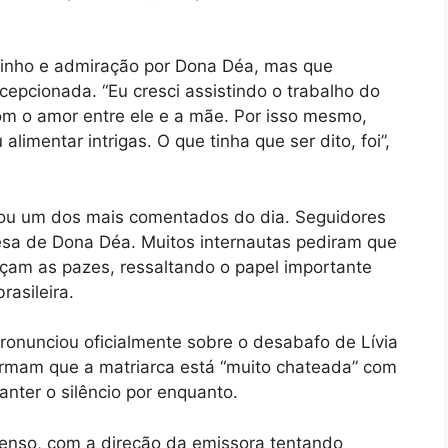
arinho e admiração por Dona Déa, mas que
epcionada. “Eu cresci assistindo o trabalho do
m o amor entre ele e a mãe. Por isso mesmo,
limentar intrigas. O que tinha que ser dito, foi”,
rnou um dos mais comentados do dia. Seguidores
efesa de Dona Déa. Muitos internautas pediram que
çam as pazes, ressaltando o papel importante
asileira.
onunciou oficialmente sobre o desabafo de Lívia
irmam que a matriarca está “muito chateada” com
anter o silêncio por enquanto.
tenso, com a direção da emissora tentando