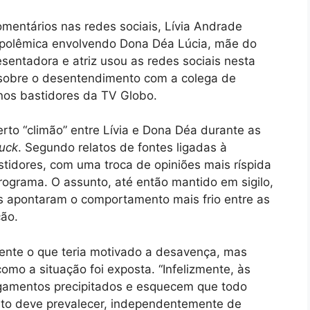
entários nas redes sociais, Lívia Andrade
a polêmica envolvendo Dona Déa Lúcia, mãe do
entadora e atriz usou as redes sociais nesta
e sobre o desentendimento com a colega de
nos bastidores da TV Globo.
o “climão” entre Lívia e Dona Déa durante as
uck
. Segundo relatos de fontes ligadas à
stidores, com uma troca de opiniões mais ríspida
ograma. O assunto, até então mantido em sigilo,
s apontaram o comportamento mais frio entre as
ção.
mente o que teria motivado a desavença, mas
omo a situação foi exposta. “Infelizmente, às
lgamentos precipitados e esquecem que todo
eito deve prevalecer, independentemente de