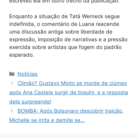
escreveu ela em outro trecho da publicação.
Enquanto a situação de Tatá Werneck segue
indefinida, o comentário de Luana reacende
uma discussão antiga sobre liberdade de
expressão, imposição de narrativas e a pressão
exercida sobre artistas que fogem do padrão
esperado.
Categorias
Notícias
Climão? Gustavo Mioto se morde de ciúmes
após Ana Castela surgir de biquíni, e a resposta
dela surpreende!
BOMBA: Após Bolsonaro descobrir traição,
Michelle se irrita e demite se…