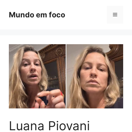
Pular
para
Mundo em foco
Menu
o
conteúdo
Luana Piovani