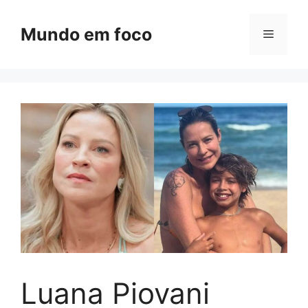
Pular
para
Mundo em foco
Menu
o
conteúdo
Luana Piovani