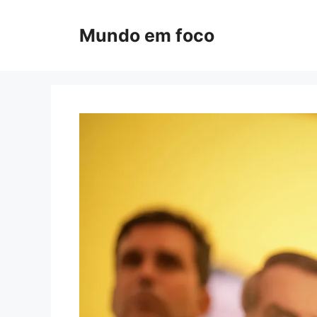
Pular
para
Mundo em foco
o
conteúdo