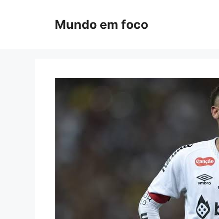
Pular
para
Mundo em foco
o
conteúdo