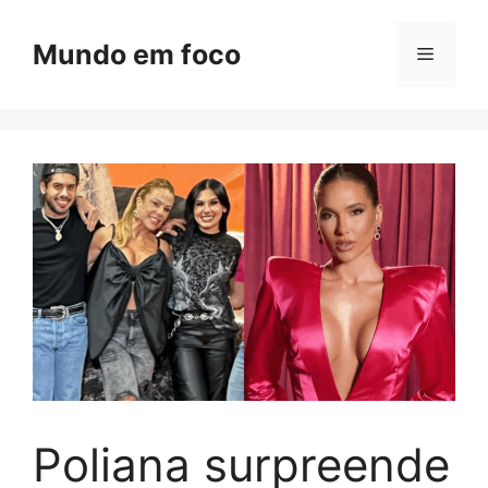
Pular
para
Mundo em foco
Menu
o
conteúdo
Poliana surpreende