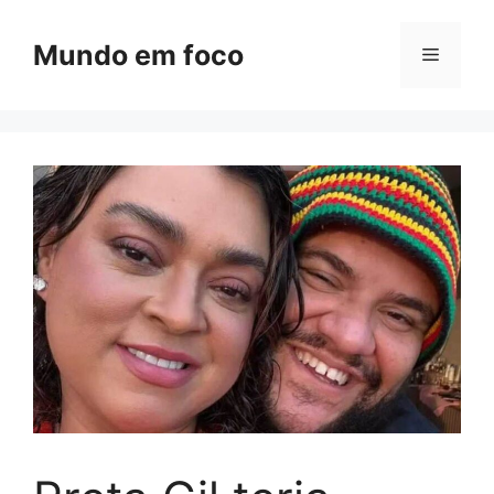
Pular
para
Mundo em foco
Menu
o
conteúdo