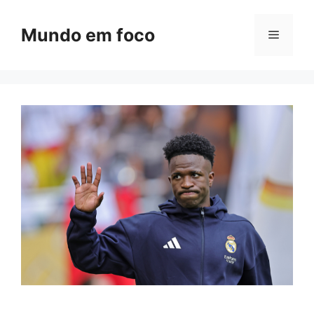
Pular
para
Mundo em foco
Menu
o
conteúdo