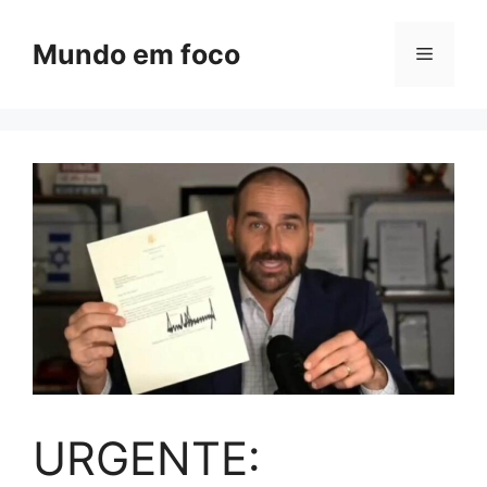
Pular
para
Mundo em foco
Menu
o
conteúdo
URGENTE: