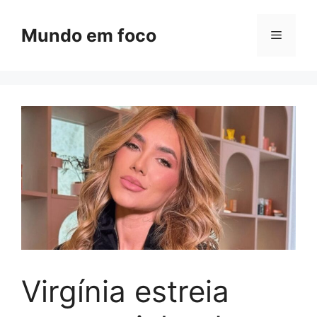
Pular
para
Mundo em foco
Menu
o
conteúdo
Virgínia estreia