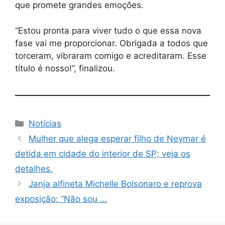
que promete grandes emoções.
“Estou pronta para viver tudo o que essa nova
fase vai me proporcionar. Obrigada a todos que
torceram, vibraram comigo e acreditaram. Esse
título é nosso!”, finalizou.
Categorias
Notícias
Mulher que alega esperar filho de Neymar é
detida em cidade do interior de SP; veja os
detalhes.
Janja alfineta Michelle Bolsonaro e reprova
exposição: “Não sou …