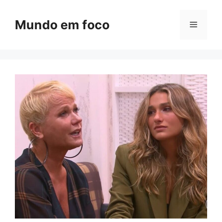
Pular
para
Mundo em foco
Menu
o
conteúdo