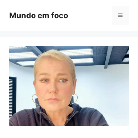
Pular
para
Mundo em foco
Menu
o
conteúdo