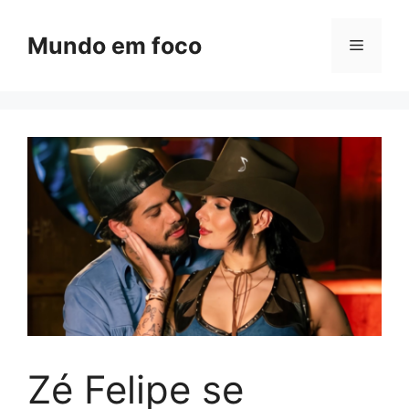
Pular
para
Mundo em foco
Menu
o
conteúdo
Zé Felipe se